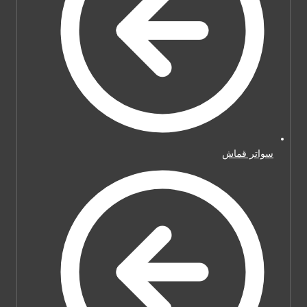
سواتر قماش