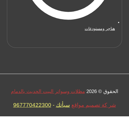
هناجر ومستودعات
الحقوق © 2026
مظلات وسواتر البيت الحديث بالدمام
شر كة تصميم مواقع
سبأتك
-
967770422300