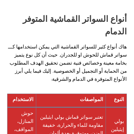
أنواع السواتر القماشية المتوفر
الدمام
هاك أنواع كثير للسواتر القماشية التي يمكن استخدامها كـــ
سواتر قماش للحوش او للجدران. حيث أن كل نوع يتميز
بخامة معينة وخصائص فنية تضمن تحقيق الهدف المطلوب
من الحماية أو التجميل أو الخصوصية. إليك فيما يلي أبرز
الأنواع المتوفرة في الدمام والشرقية:
النوع
المواصفات
الاستخدام
حوش
تعتبر سواتر قماش بولي ايثيلين
بولي
المنازل،
مقاومة للماء والحرارة، خفيفة
إيثيلين
المواقف،