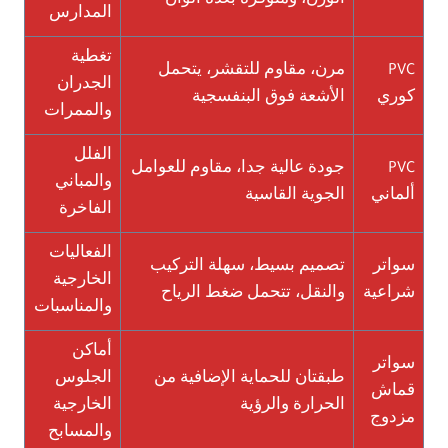
الوزن، ومتوفرة بعدة ألوان
المدارس
تغطية
PVC
مرن، مقاوم للتقشر، يتحمل
الجدران
كوري
الأشعة فوق البنفسجية
والممرات
الفلل
PVC
جودة عالية جدا، مقاوم للعوامل
والمباني
ألماني
الجوية القاسية
الفاخرة
الفعاليات
سواتر
تصميم بسيط، سهلة التركيب
الخارجية
شراعية
والنقل، تتحمل ضغط الرياح
والمناسبات
أماكن
سواتر
طبقتان للحماية الإضافية من
الجلوس
قماش
الحرارة والرؤية
الخارجية
مزدوج
والمسابح