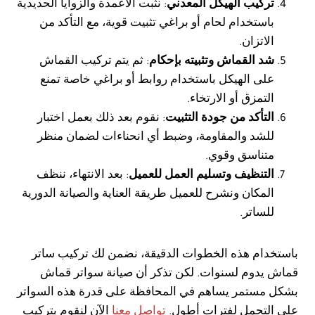
تركيب الهيكل المعدني
: نثبت الأعمدة والزوايا الحديدية
باستخدام لحام أو براغي تثبيت قوية، مع التأكد من
الاتزان.
شد القماش وتثبيته بإحكام
: ثم يتم تركيب القماش
على الهيكل باستخدام روابط أو براغي خاصة تمنع
التمزق أو الارتخاء.
التأكد من جودة التثبيت
: نقوم بعد ذلك بعمل اختبار
للشد والمقاومة، وضبط أي انحناءات لضمان منظر
متناسق وقوي.
التنظيف وتسليم العمل للعميل
: بعد الانتهاء، ننظف
المكان ونشرح للعميل طريقة العناية والصيانة الدورية
للساتر.
باستخدام هذه الخطوات الدقيقة، نضمن لك تركيب ساتر
قماش يدوم لسنوات. لكن تذكر أن صيانة سواتر قماش
بشكل مستمر يساهم في المحافظة على قدرة هذه السواتر
على التحمل لفترات أطول.
تواصل معنا
الآن لنقوم بتركيب