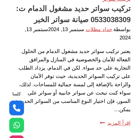
:
تركيب سواتر حديد مشغول الدمام ت:
0533038309
0533038309 صيانة سواتر الخبر
مظلات
حديد
بواسطة
حداد مظلات
سبتمبر 13, 2024
سبتمبر 13,
ليزر
2024
للحدائق
يعتبر تركيب سواتر حديد مشغول الدمام من الحلول
الشرقية
الفعالة للأمان والخصوصية في المنازل والمرافق
التجارية على حد سواء. لكن في الدمام، يزداد الطلب
على تركيب السواتر الحديدية، حيث توفر الأمان
والراحة بالإضافة إلى لمسة جمالية للمساحات. لذلك،
سواء كنت تبحث عن سواتر جانبية أو سواتر على
كلمنا
السور، فإن اختيار النوع المناسب من السواتر الحديدية
يمكن…
تركيب
إقرأ المزيد
سواتر