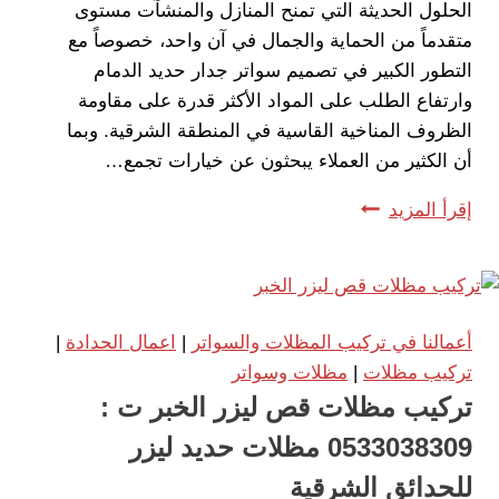
حدائق
الحلول الحديثة التي تمنح المنازل والمنشآت مستوى
الشرقية
متقدماً من الحماية والجمال في آن واحد، خصوصاً مع
التطور الكبير في تصميم سواتر جدار حديد الدمام
وارتفاع الطلب على المواد الأكثر قدرة على مقاومة
الظروف المناخية القاسية في المنطقة الشرقية. وبما
أن الكثير من العملاء يبحثون عن خيارات تجمع…
تركيب
إقرأ المزيد
سواتر
جدران
الدمام
ت:
أعمالنا في تركيب المظلات والسواتر
|
اعمال الحدادة
|
0533038309
تركيب مظلات
|
مظلات وسواتر
–
تركيب مظلات قص ليزر الخبر ت :
سواتر
0533038309 مظلات حديد ليزر
جدارية
مودرن
للحدائق الشرقية