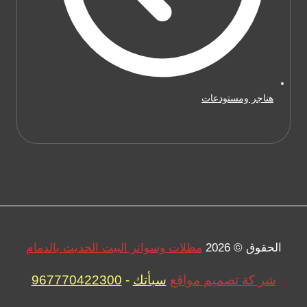
هناجر ومستودعات
الحقوق © 2026
مظلات وسواتر البيت الحديث بالدمام
شر كة تصميم مواقع
سبأتك
-
967770422300