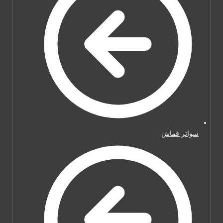
سواتر قماش