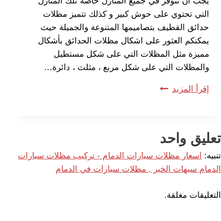
يجب أن تتوفر في جميع المنازل خاصة تلك المنازل
التي تحتوي على حوش كبير و كذلك تتميز مظلات
حدائق القطيف بتصاميمها المتنوعة والجميلة حيث
يمكنكم العثور على اشكال مظلات الحدائق بأشكال
مميزة مثل المظلات التي على شكل مستطيل
والمظلات التي على شكل مربع ، مثلث ، دائرة…
مظلات
إقرأ المزيد
حدائق
رخيصة
بالشرقية
تعليق واحد
ت:
0533038309
تنبيه:
اسعار مظلات سيارات الدمام - تركيب مظلات سيارات
اسعار
الدمام سيهات الخبر , مظلات سيارات في الدمام
مظلات
التعليقات مغلقة.
حدائق
بالقطيف