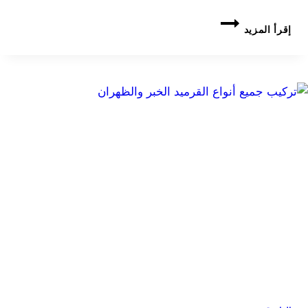
تركيب
إقرأ المزيد
قرميد
حجري
بالخبر
والظهران
الشرقية