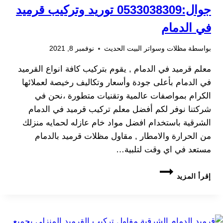
جوال:0533038309 توريد وتركيب قرميد
في الدمام
بواسطة
مظلات وسواتر البيت الحديث
نوفمبر 8, 2021
معلم قرميد في الدمام , يقوم بتركيب كافة انواع القرميد
في الدمام بأعلى جودة وأسعار وتكاليف رخيصة لعملائها
الكرام بمواصفات عالمية وتقنيات متطورة ،نحن في
شركتنا نوفر لكم أفضل معلم تركيب قرميد في الدمام
الشرقية باستخدام افضل مواد خام عازله لحمايه منزلك
من الحرارة والامطار , مقاول مظلات قرميد بالدمام
مستعد في اي وقت لتلبية…
معلم
إقرأ المزيد
قرميد
في
الدمام
جوال:0533038309
توريد