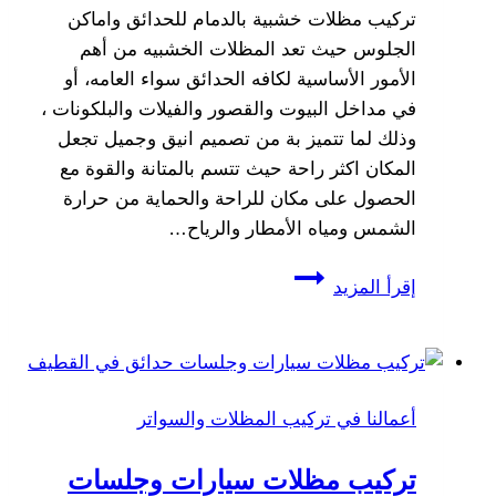
تركيب مظلات خشبية بالدمام للحدائق واماكن
الجلوس حيث تعد المظلات الخشبيه من أهم
الأمور الأساسية لكافه الحدائق سواء العامه، أو
في مداخل البيوت والقصور والفيلات والبلكونات ،
وذلك لما تتميز بة من تصميم انيق وجميل تجعل
المكان اكثر راحة حيث تتسم بالمتانة والقوة مع
الحصول على مكان للراحة والحماية من حرارة
الشمس ومياه الأمطار والرياح…
تركيب
إقرأ المزيد
مظلات
خشبية
بالدمام
جوال:0533038309
أعمالنا في تركيب المظلات والسواتر
برجولات
ومظلات
تركيب مظلات سيارات وجلسات
خشبية