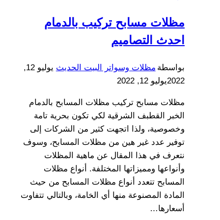
مظلات
مظلات مسابح تركيب بالدمام
سيارات
مودرن
احدث التصاميم
الشرقية
–
بواسطة
مظلات وسواتر البيت الحديث
يوليو 12,
مظلات
2022
يوليو 12, 2022
سيارات
مظلات مسابح تركيب مظلات المسابح بالدمام
متحركة
الخبر القطبف الشرقية لكي تكون بحرية تامة
الخبر
وخصوصية، ولذا اتجهت كثير من الشركات إلى
–
توفير عدد غير هين من مظلات المسابح، وسوف
افضل
نتعرف في هذا المقال عن ماهية المظلات
انواع
وأنواعها ومميزاتها المختلفة. أنواع مظلات
المظلات
المسابح تتعدد أنواع مظلات المسابح من حيث
للسيارات
المادة المصنوعة منها أي الخامة، وبالتالي تتفاوت
بالدمام
أسعارها…