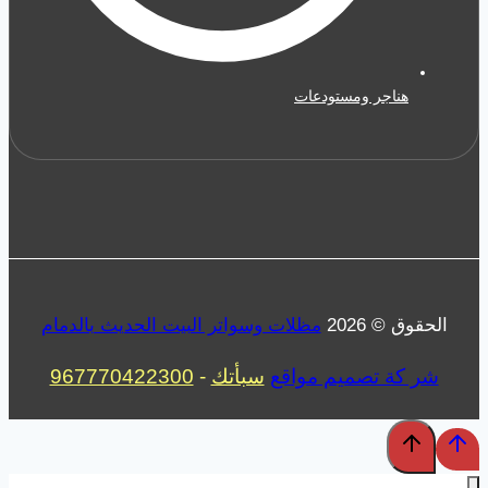
هناجر ومستودعات
الحقوق © 2026
مظلات وسواتر البيت الحديث بالدمام
شر كة تصميم مواقع
سبأتك
-
967770422300