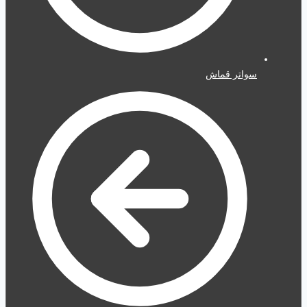
سواتر قماش