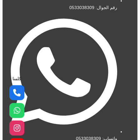
رقم الجوال: 0533038309
كلمنا
واتساب: 0533038309