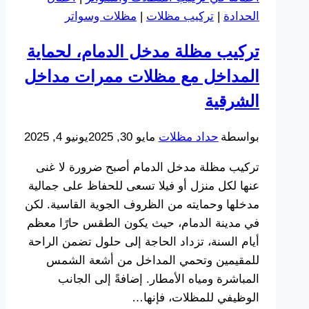
،
الحدادة
|
تركيب مظلات
|
مظلات وسواتر
مع
مظلات
تركيب مظلة مدخل الدمام، لحماية
مواقف
المداخل مع مظلات ممرات مداخل
امام
المنزل
الشرقية
الشرقية
وفقاً
بواسطة
حداد مظلات
مايو 30, 2025
يونيو 4, 2025
لشروط
تركيب مظلة مدخل الدمام أصبح ضرورة لا غنى
البلدية
عنها لكل منزل أو فيلا تسعى للحفاظ على جمالية
وبأقل
مدخلها وحمايته من الظروف الجوية القاسية. لكن
التكاليف
في مدينة الدمام، حيث يكون الطقس حارًا معظم
أيام السنة، تزداد الحاجة إلى حلول تضمن الراحة
للمقيمين وتحمي المداخل من أشعة الشمس
المباشرة ومياه الأمطار. إضافةً إلى الجانب
الوظيفي للمظلات، فإنها…