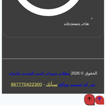
هناجر ومستودعات
الحقوق © 2026
مظلات وسواتر البيت الحديث بالدمام
شر كة تصميم مواقع
سبأتك
-
967770422300