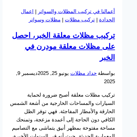
الخبر
أعمالنا في تركيب المظلات والسواتر
|
اعمال
ت
الحدادة
|
تركيب مظلات
|
مظلات وسواتر
:
0533038309
تركيب مظلات معلقة الخبر، احصل
مظلات
على مظلات معلقة مودرن في
حديد
ليزر
الخبر
للحدائق
الشرقية
بواسطة
حداد مظلات
يونيو 25, 2025
ديسمبر 9,
2025
تركيب مظلات معلقة أصبح ضرورة لحماية
السيارات والمساحات الخارجية من أشعة الشمس
الحارقة والأمطار المفاجئة. فهي توفر الظل
الكافي دون الحاجة إلى أعمدة مزعجة، وتمنحك
مساحة مفتوحة بمظهر أنيق يتماشى مع التصاميم
المعمارية الحديثة. حيث أنه في السنوات الأخيرة،