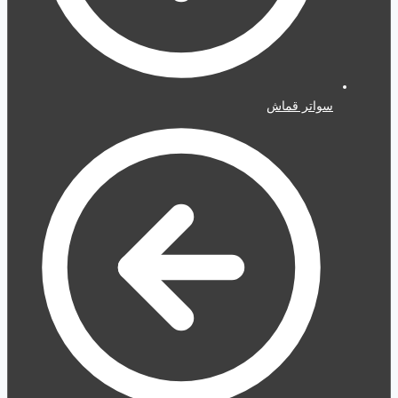
سواتر قماش