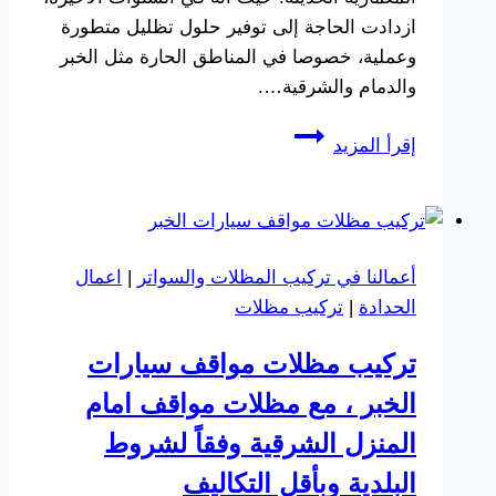
ازدادت الحاجة إلى توفير حلول تظليل متطورة
وعملية، خصوصا في المناطق الحارة مثل الخبر
والدمام والشرقية….
تركيب
إقرأ المزيد
مظلات
معلقة
الخبر،
احصل
أعمالنا في تركيب المظلات والسواتر
|
اعمال
على
الحدادة
|
تركيب مظلات
مظلات
معلقة
تركيب مظلات مواقف سيارات
مودرن
الخبر ، مع مظلات مواقف امام
في
الخبر
المنزل الشرقية وفقاً لشروط
البلدية وبأقل التكاليف