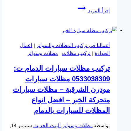
تركيب
إقرأ المزيد
مظلة
مدخل
الدمام،
لحماية
أعمالنا في تركيب المظلات والسواتر
|
اعمال
المداخل
الحدادة
|
تركيب مظلات
|
مظلات وسواتر
مع
مظلات
تركيب مظلات سيارات الدمام ت:
ممرات
0533038309 مظلات سيارات
مداخل
الشرقية
مودرن الشرقية – مظلات سيارات
متحركة الخبر – افضل انواع
المظلات للسيارات بالدمام
بواسطة
مظلات وسواتر البيت الحديث
سبتمبر 14,