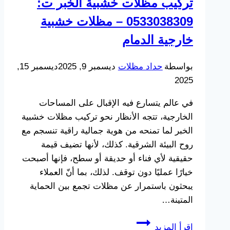
تركيب مظلات خشبية الخبر ت:
مظلات
0533038309 – مظلات خشبية
خارجية
قماش
خارجية الدمام
الشرقية
بواسطة
حداد مظلات
ديسمبر 9, 2025
ديسمبر 15,
2025
في عالم يتسارع فيه الإقبال على المساحات
الخارجية، تتجه الأنظار نحو تركيب مظلات خشبية
الخبر لما تمنحه من هوية جمالية راقية تنسجم مع
روح البيئة الشرقية. كذلك، لأنها تضيف قيمة
حقيقية لأي فناء أو حديقة أو سطح، فإنها أصبحت
خيارًا عمليًا دون توقف. لذلك، بما أنّ العملاء
يبحثون باستمرار عن مظلات تجمع بين الحماية
المتينة…
تركيب
إقرأ المزيد