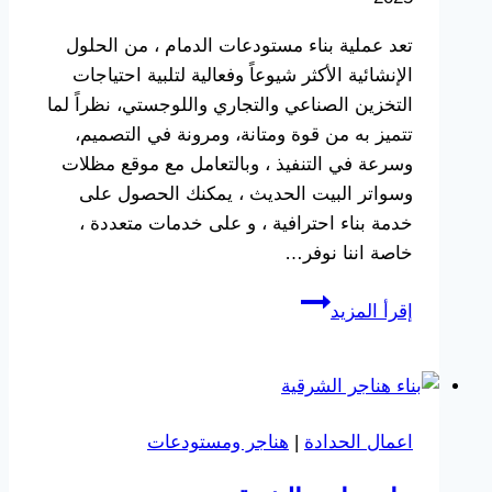
تعد عملية بناء مستودعات الدمام ، من الحلول
الإنشائية الأكثر شيوعاً وفعالية لتلبية احتياجات
التخزين الصناعي والتجاري واللوجستي، نظراً لما
تتميز به من قوة ومتانة، ومرونة في التصميم،
وسرعة في التنفيذ ، وبالتعامل مع موقع مظلات
وسواتر البيت الحديث ، يمكنك الحصول على
خدمة بناء احترافية ، و على خدمات متعددة ،
خاصة اننا نوفر…
بناء
إقرأ المزيد
مستودعات
الدمام
ت
:
اعمال الحدادة
|
هناجر ومستودعات
0533038309
بناء