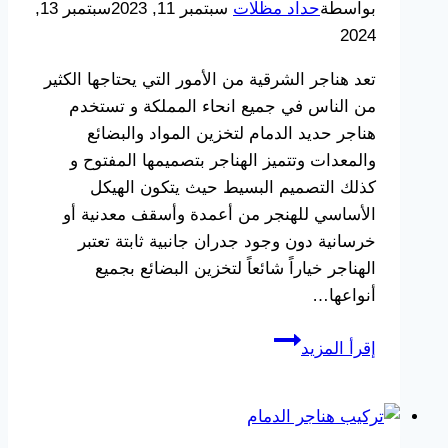
بواسطة
حداد مظلات
سبتمبر 11, 2023
سبتمبر 13,
بالظهران
2024
–
تصميم
تعد هناجر الشرقية من الأمور التي يحتاجها الكثير
هناجر
من الناس في جميع انحاء المملكة و تستخدم
دورين
هناجر حديد الدمام لتخزين المواد والبضائع
الشرقية
والمعدات وتتميز الهناجر بتصميمها المفتوح و
كذلك التصميم البسيط حيث يتكون الهيكل
الأساسي للهنجر من أعمدة وأسقف معدنية أو
خرسانية دون وجود جدران جانبية ثابتة تعتبر
الهناجر خياراً شائعاً لتخزين البضائع بجميع
أنواعها…
تركيب
إقرأ المزيد
هناجر
بالدمام
ت:
0533038309