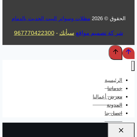
الحقوق © 2026
مظلات وسواتر البيت الحديث بالدمام
شر كة تصميم مواقع
سبأتك
-
967770422300
الرئيسية
خدماتنا
معرض أعمالنا
المدونة
اتصل بنا