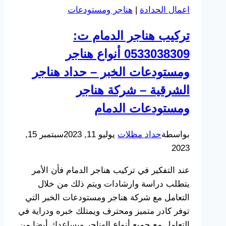
اعمال الحدادة
|
هناجر ومستودعات
تكلفة
بناء
تركيب هناجر الدمام ت:
مستودع
0533038309 أنواع هناجر
هنجر
الشرقية
ومستودعات الخبر – حداد هناجر
–
الشرقية – شركة هناجر
تصميم
ومستودعات الدمام
هناجر
بالخبر
بواسطة
حداد مظلات
يوليو 11, 2023
سبتمبر 15,
–
2023
حداد
هناجر
عند التفكير في تركيب هناجر الدمام فأن الأمر
الدمام
يتطلب دراسة وارشادات ويتم ذلك من خلال
التعامل مع شركة هناجر ومستودعات الخبر التي
توفر كادر متميز ومحترف ويمتلك خبره ودراية في
التعامل مع جميع أنواع الهناجر ويساعدك أيضا من