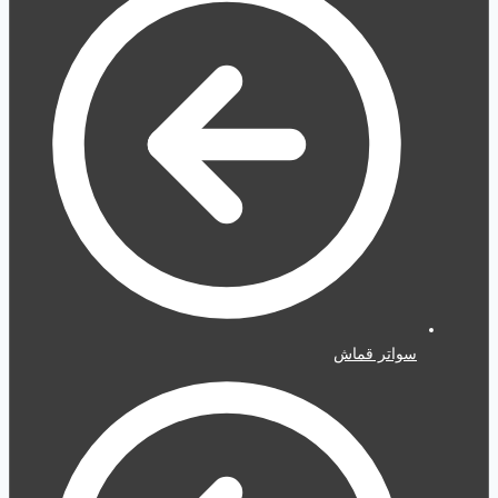
سواتر قماش