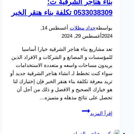
بناء هناجر الشرقية ت:
مستودعات
0533038309 تكلفة بناء هنقر الخبر
حديد
في
بواسطة
حداد مظلات
أغسطس 14,
الشرقية
2024
أغسطس 29, 2024
تعد مشاريع بناء هناجر الشرقية خيارا أساسيا
للمؤسسات و المصانع و الشركات و الافراد الذين
يريدون مساحات واسعه و متعددة الاستخدامات
سواء كنت تخطط لـ انشاء هناجر الشرقية جديد أو
تريد معرفة تكلفة بناء هنقر الخبر فإن إختيارك لنا
هو خيارك الصحيح و الافضل و ذلك من أجل أن
تحصل على نتائج مذهله و متميزه…
بناء
إقرأ المزيد
هناجر
الشرقية