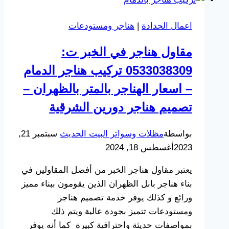
ت:
0533038309
اعمال الحدادة
|
هناجر ومستودعات
تكلفة
بناء
مقاول هناجر في الخبر ت:
هنقر
0533038309 تركيب هناجر الدمام
الخبر
– اسعار الهناجر بالمتر بالظهران –
تصميم هناجر دورين الشرقية
بواسطة
مظلات وسواتر البيت الحديث
سبتمبر 21,
2023
أغسطس 18, 2024
يعتبر مقاول هناجر الخبر من أفضل المقاولين في
بناء هناجر بانل الظهران الذين يقومون ببناء مميز
ورائع و كذلك يوفر خدمة تصميم هناجر
ومستودعات تتميز بجودة عالية ويتم ذلك
بمواصفات حديثة واحترافية كبيرة كما أنه يوفر