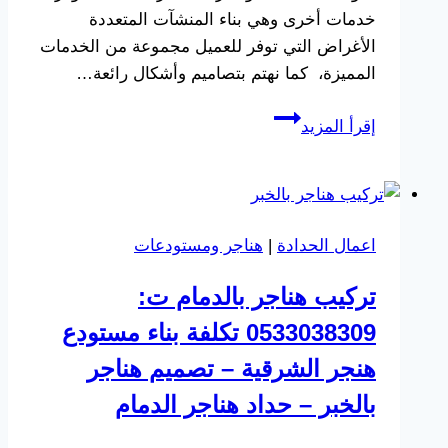
خدمات أخرى وهي بناء المنشآت المتعددة
الأغراض التي توفر للعميل مجموعة من الخدمات
المميزة، كما نهتم بتصاميم وأشكال رائعة…
مقاول
إقرأ المزيد
هناجر
في
الخبر
ت:
اعمال الحدادة
|
هناجر ومستودعات
0533038309
تركيب
تركيب هناجر بالدمام ت:
هناجر
0533038309 تكلفة بناء مستودع
الدمام
–
هنجر الشرقية – تصميم هناجر
اسعار
بالخبر – حداد هناجر الدمام
الهناجر
بالمتر