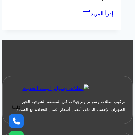
بناء
إقرأ المزيد
هناجر
مستودعات
بالدمام
جوال:0533038309
افضل
حداد
هناجر
ومستودعات
في
الدمام
تركيب مظلات وسواتر وبرجولات في المنطقة الشرقية الخبر
كلمنا
الظهران الإحساء الدمام، أفضل أسعار اعمال الحدادة مع الضمان.