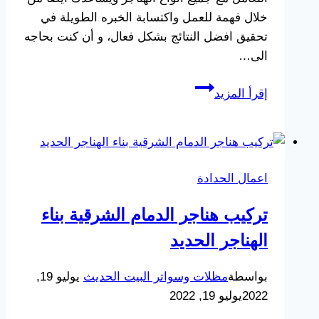
خلال فهمة للعمل واكتسابة الخبره الطويلة في
تحقيق افضل النتائج بشكل فعال، و أن كنت بحاجه
الى…
تركيب
إقرأ المزيد
هناجر
الدمام
ت:
0533038309
اعمال الحدادة
أنواع
هناجر
تركيب هناجر الدمام الشرقية بناء
ومستودعات
الهناجر الحديد
الخبر
–
بواسطة
مظلات وسواتر البيت الحديث
يوليو 19,
حداد
2022
يوليو 19, 2022
هناجر
الشرقية