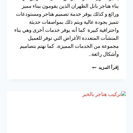
بناء هناجر بانل الظهران الذين يقومون ببناء مميز
ورائع و كذلك يوفر خدمة تصميم هناجر ومستودعات
تتميز بجودة عالية ويتم ذلك بمواصفات حديثة
واحترافية كبيرة كما أنه يوفر خدمات أخرى وهي بناء
المنشآت المتعددة الأغراض التي توفر للعميل
مجموعة من الخدمات المميزة، كما نهتم بتصاميم
وأشكال رائعة…
مقاول
إقرأ المزيد
هناجر
في
الخبر
ت:
0533038309
تركيب
هناجر
الدمام
–
اسعار