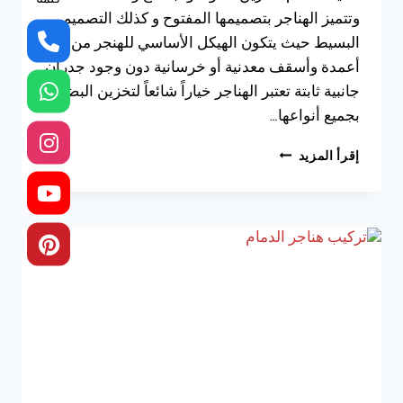
كلمنا
وتتميز الهناجر بتصميمها المفتوح و كذلك التصميم
البسيط حيث يتكون الهيكل الأساسي للهنجر من
أعمدة وأسقف معدنية أو خرسانية دون وجود جدران
جانبية ثابتة تعتبر الهناجر خياراً شائعاً لتخزين البضائع
بجميع أنواعها…
تركيب
إقرأ المزيد
هناجر
بالدمام
ت:
0533038309
تكلفة
بناء
مستودع
هنجر
الشرقية
–
تصميم
هناجر
بالخبر