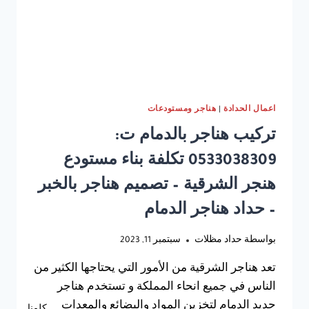
الهناجر
بالمتر
بالظهران
–
تصميم
هناجر
دورين
الشرقية
اعمال الحدادة
|
هناجر ومستودعات
تركيب هناجر بالدمام ت:
0533038309 تكلفة بناء مستودع
هنجر الشرقية – تصميم هناجر بالخبر
– حداد هناجر الدمام
بواسطة
حداد مظلات
سبتمبر 11, 2023
تعد هناجر الشرقية من الأمور التي يحتاجها الكثير من
الناس في جميع انحاء المملكة و تستخدم هناجر
حديد الدمام لتخزين المواد والبضائع والمعدات