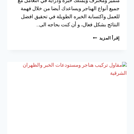
متميز ومحترف ويمتلك خبره ودراية في التعامل مع
جميع أنواع الهناجر ويساعدك أيضا من خلال فهمة
للعمل واكتسابة الخبره الطويلة في تحقيق افضل
النتائج بشكل فعال، و أن كنت بحاجه الى…
تركيب
إقرأ المزيد
هناجر
الدمام
ت:
0533038309
أنواع
هناجر
ومستودعات
الخبر
–
حداد
هناجر
الشرقية
–
شركة
هناجر