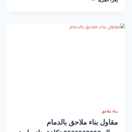
إقرأ المزيد
ترميم
مباني
بالخبر
ت:
0533038309
تشطيب
واجهات
منازل
الشرقية
–
ترميم
مباني
قديمة
الدمام
–
تشطيب
الجدران
الخبر
بناء ملاحق
مقاول بناء ملاحق بالدمام