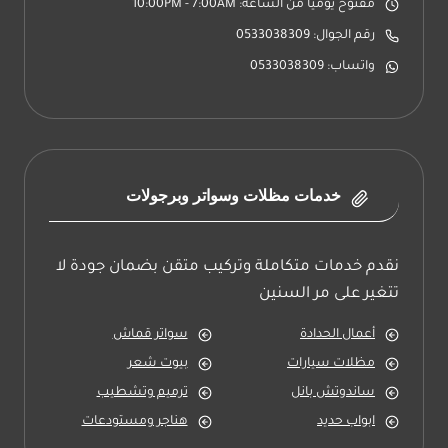
مفتوح يوميا من الساعة: 10:00PM - 7:00AM
رقم الجوال: 0533038309
واتساب: 0533038309
خدمات مظلات وسواتر وبرجولات
نقدم خدمات متكاملة وتركيب متقن بضمان جودة لا
تتغير على مر السنين
أعمال الحدادة
سواتر قماش
مظلات سيارات
بيوت شعر
ساندوتش بانل
ترميم وتشطيب
ابواب حديد
هناجر ومستودعات