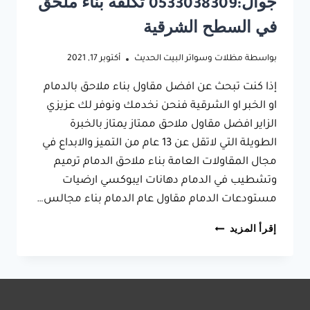
جوال:0533038309 تكلفة بناء ملحق
في السطح الشرقية
بواسطة
مظلات وسواتر البيت الحديث
أكتوبر 17, 2021
إذا كنت تبحث عن افضل مقاول بناء ملاحق بالدمام
او الخبر او الشرقية فنحن نخدمك ونوفر لك عزيزي
الزاير افضل مقاول ملاحق ممتاز يمتاز بالخبرة
الطويلة التي لاتقل عن 13 عام من التميز والابداع في
مجال المقاولات العامة بناء ملاحق الدمام ترميم
وتشطيب في الدمام دهانات ايبوكسي ارضيات
مستودعات الدمام مقاول عام الدمام بناء مجالس…
مقاول
إقرأ المزيد
بناء
ملاحق
بالدمام
جوال:0533038309
تكلفة