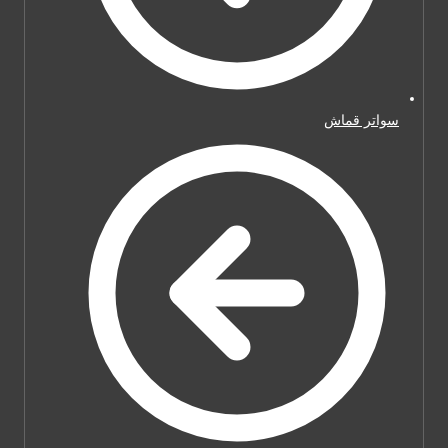
سواتر قماش