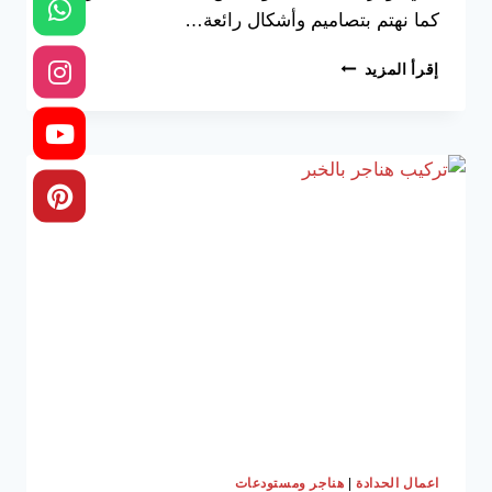
كما نهتم بتصاميم وأشكال رائعة…
مقاول
إقرأ المزيد
هناجر
في
الخبر
ت:
0533038309
تركيب
هناجر
الدمام
–
اسعار
الهناجر
بالمتر
بالظهران
–
تصميم
هناجر
دورين
الشرقية
|
اعمال الحدادة
هناجر ومستودعات