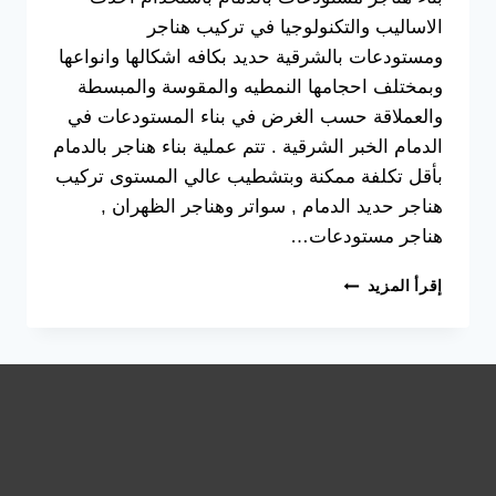
الاساليب والتكنولوجيا في تركيب هناجر
ومستودعات بالشرقية حديد بكافه اشكالها وانواعها
وبمختلف احجامها النمطيه والمقوسة والمبسطة
والعملاقة حسب الغرض في بناء المستودعات في
الدمام الخبر الشرقية . تتم عملية بناء هناجر بالدمام
بأقل تكلفة ممكنة وبتشطيب عالي المستوى تركيب
هناجر حديد الدمام , سواتر وهناجر الظهران ,
هناجر مستودعات…
بناء
إقرأ المزيد
هناجر
مستودعات
بالدمام
جوال:0533038309
افضل
حداد
هناجر
ومستودعات
في