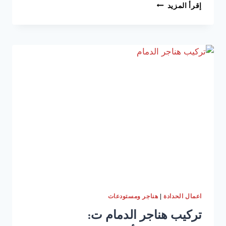
تركيب
إقرأ المزيد
هناجر
بالدمام
ت:
0533038309
تكلفة
بناء
مستودع
هنجر
الشرقية
–
تصميم
هناجر
بالخبر
–
حداد
هناجر
الدمام
|
اعمال الحدادة
هناجر ومستودعات
تركيب هناجر الدمام ت: