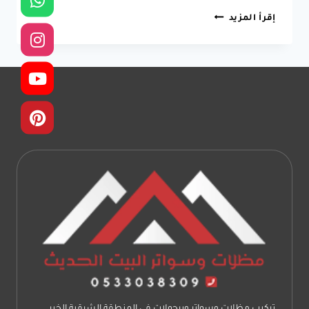
دهانات
إقرأ المزيد
ايبوكسي
مستودعات
الدمام
جوال:0533038309
مقاول
عزل
ارضيات
ايبوكسي
مواقف
سيارات
في
الشرقية
الدمام