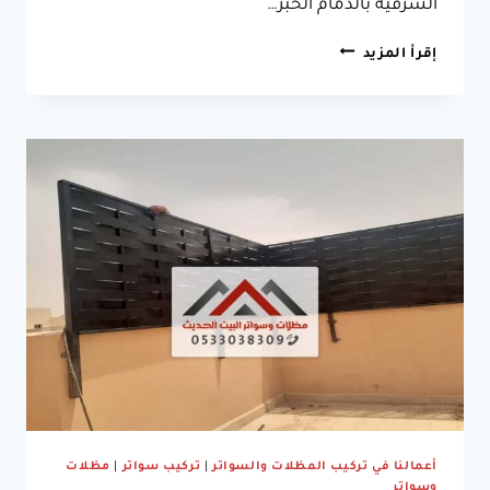
الشرقية بالدمام الخبر…
تركيب
إقرأ المزيد
شينكو
الدمام
الخبر
جوال:0533038309
كم
سعر
متر
الشينكو
مع
التركيب
بالشرقية
أعمالنا في تركيب المظلات والسواتر
|
تركيب سواتر
|
مظلات
وسواتر