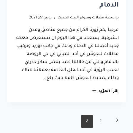
الدمام
بواسطة
مظلات وسواتر البيت الحديث
يونيو 27, 2021
مرحبا بكم زورنا الكرام من جميع مناطق ومدن
الشرقية، يسعدنا في هذا اليوم ان نستعرض معكم
جديد أعمالنا في الدمام وذلك في جانب توريد وتركيب
مظلات للحوش في أحد المباني في حي الروضة
بالدمام والتي من خلالها قمنا بعمل ساتر جدراي
لحجب الرؤية في أحد الفلل الخاصة بعملائنا هناك
وذلك بمحيط الحوش كاملا حيث بلغ…
جديد
إقرأ المزيد
أعمالنا
في
الدمام
–
تنقل
الصفحة
2
1
تركيب
سواتر
السابقة