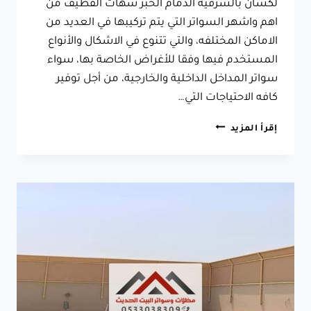
لكسان بالشرقية الدمام الخبر سهات القطيف من
اهم واشهر السواتر التي يتم تركيبها في العديد من
الاماكن المختلفه، والتي تتنوع في الاشكال والأنواع
المستخدم فيها وفقا للأغراض الخاصة بها، سواء
سواتر المداخل الداخلية والخارجية، من أجل توفير
كافه الاحتياجات التي…
مقاول
إقرأ المزيد
سواتر
لكسان
الخبر
جوال:0533038309
تركيب
سواتر
لكسان
فى
الدمام
سهات
القطيف