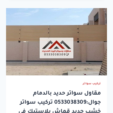
بالخبر
القطيف
الشرقية
تركيب سواتر
مقاول سواتر حديد بالدمام
جوال:0533038309 تركيب سواتر
خشب حديد قماش بلاستيك في