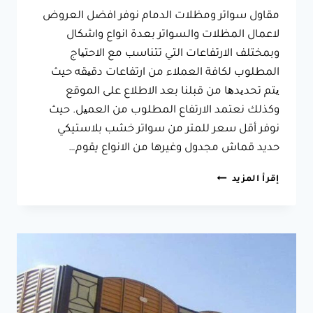
مقاول سواتر ومظلات الدمام نوفر افضل العروض
لاعمال المظلات والسواتر بعدة انواع واشكال
وبمختلف الارتفاعات التي تتناسب مع الاحتیاج
المطلوب لكافة العملاء من ارتفاعات دقیقه حيث
یتم تحدیدھا من قبلنا بعد الاطلاع على الموقع
وكذلك نعتمد الارتفاع المطلوب من العمیل. حيث
نوفر أقل سعر للمتر من سواتر خشب بلاستيكي
حديد قماش مجدول وغيرها من الانواع يقوم…
مقاول
إقرأ المزيد
سواتر
ومظلات
الدمام
جوال:0533038309
تكلفة
تركيب
سواتر
ومظلات
في