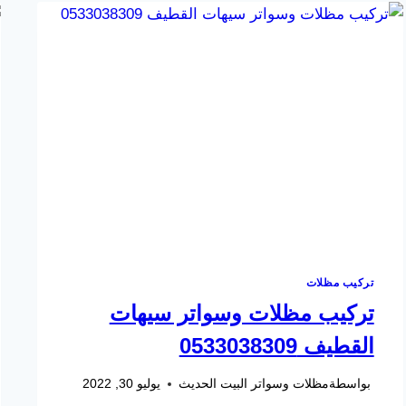
مظلات
في
الخبر
–
تركيب
مظلات
الدمام
–
مظلات
مداخل
الشرقية
–
مظلات
لكسان
الشرقية
تركيب مظلات
تركيب مظلات وسواتر سيهات
القطيف 0533038309
بواسطة
مظلات وسواتر البيت الحديث
يوليو 30, 2022