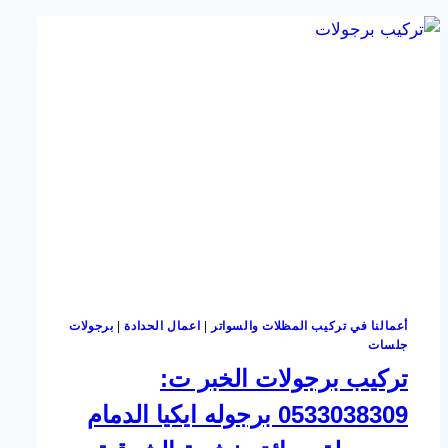
ت:
0533038309
اسعار
مظلات
حدائق
بالقطيف
–
تركيب
مظلات
في
الخبر
–
تصميم
مظلات
حدائق
الدمام
أعمالنا في تركيب المظلات والسواتر
|
اعمال الحدادة
|
برجولات
جلسات
تركيب برجولات الخبر ت:
0533038309 برجوله ايكيا الدمام