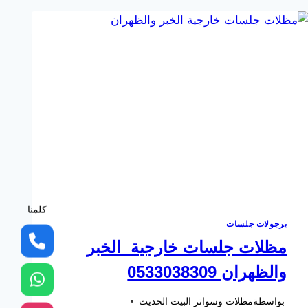
مظلات
سيارات
الخبر
–
مظلات
مسابح
الشرقيه
–
مظلات
حدائق
الدمام
كلمنا
برجولات جلسات
مظلات جلسات خارجية الخبر
والظهران 0533038309
بواسطة
مظلات وسواتر البيت الحديث