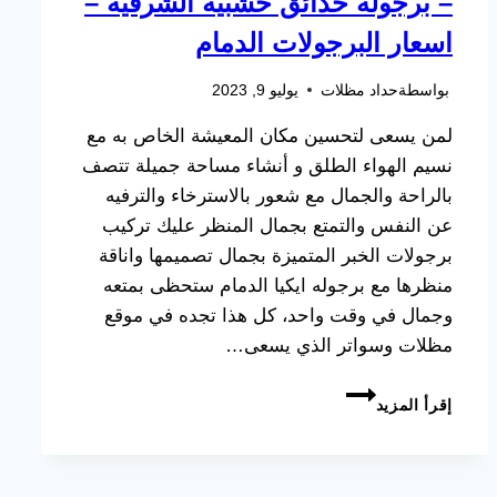
– برجولة حدائق خشبية الشرقية –
اسعار البرجولات الدمام
بواسطة
حداد مظلات
يوليو 9, 2023
لمن يسعى لتحسين مكان المعيشة الخاص به مع
نسيم الهواء الطلق و أنشاء مساحة جميلة تتصف
بالراحة والجمال مع شعور بالاسترخاء والترفيه
عن النفس والتمتع بجمال المنظر عليك تركيب
برجولات الخبر المتميزة بجمال تصميمها واناقة
منظرها مع برجوله ايكيا الدمام ستحظى بمتعه
وجمال في وقت واحد، كل هذا تجده في موقع
مظلات وسواتر الذي يسعى…
تركيب
إقرأ المزيد
برجولات
الخبر
ت:
0533038309