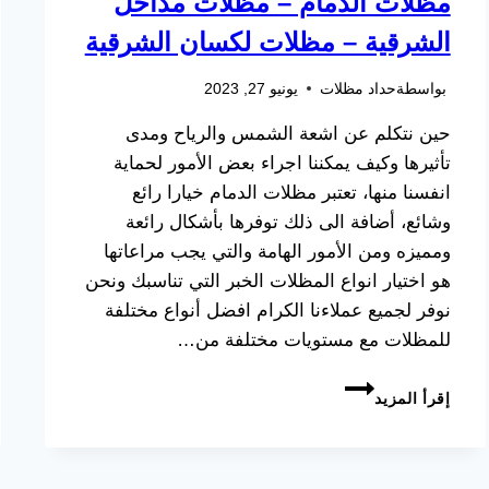
مظلات الدمام – مظلات مداخل
الشرقية – مظلات لكسان الشرقية
بواسطة
حداد مظلات
يونيو 27, 2023
حين نتكلم عن اشعة الشمس والرياح ومدى
تأثيرها وكيف يمكننا اجراء بعض الأمور لحماية
انفسنا منها، تعتبر مظلات الدمام خيارا رائع
وشائع، أضافة الى ذلك توفرها بأشكال رائعة
ومميزه ومن الأمور الهامة والتي يجب مراعاتها
هو اختيار انواع المظلات الخبر التي تناسبك ونحن
نوفر لجميع عملاءنا الكرام افضل أنواع مختلفة
للمظلات مع مستويات مختلفة من…
مظلات
إقرأ المزيد
الدمام
ت:
0533038309
حداد