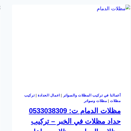
برجولات
خشبية
للبلكونات
الخبر –
اشكال
برجولات
خشب
–
برجولات
حدائق
الشرقية
أعمالنا في تركيب المظلات والسواتر
|
اعمال الحدادة
|
تركيب
مظلات
|
مظلات وسواتر
مظلات الدمام ت: 0533038309
حداد مظلات في الخبر – تركيب