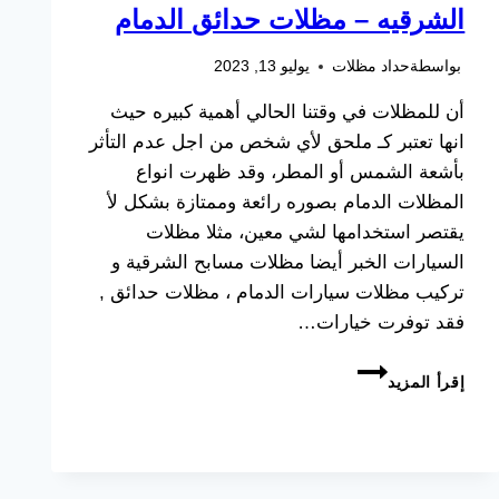
الشرقيه – مظلات حدائق الدمام
بواسطة
حداد مظلات
يوليو 13, 2023
أن للمظلات في وقتنا الحالي أهمية كبيره حيث
انها تعتبر كـ ملحق لأي شخص من اجل عدم التأثر
بأشعة الشمس أو المطر، وقد ظهرت انواع
المظلات الدمام بصوره رائعة وممتازة بشكل لأ
يقتصر استخدامها لشي معين، مثلا مظلات
السيارات الخبر أيضا مظلات مسابح الشرقية و
تركيب مظلات سيارات الدمام ، مظلات حدائق ,
فقد توفرت خيارات…
انواع
إقرأ المزيد
المظلات
الدمام
ت:
0533038309
تركيب