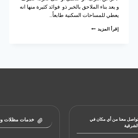
و يعد بناء الملاحق بالخبر ذو فوائد كثيرة منها انه
يعطي للمساحات السكنية طابعاً…
بناء
إقرأ المزيد
ملاحق
في
الدمام
ت
:
0533038309
ملاحق
خارجية
مودرن
الخبر
–
مقاول
بناء
ملاحق
واصل معنا من أي مكان في
خدمات مظلات وس
بالشرقية
لشرقية
–