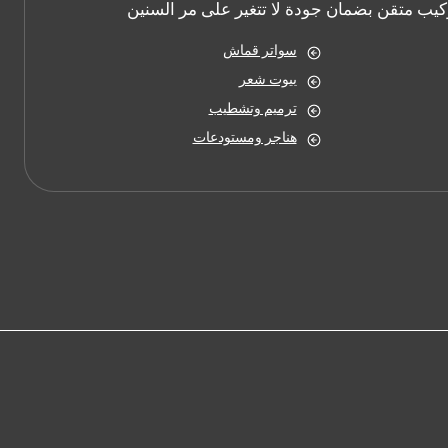
يب متقن بضمان جودة لا تتغير على مر السنين
سواتر قماش
بيوت شعر
ترميم وتشطيب
هناجر ومستودعات