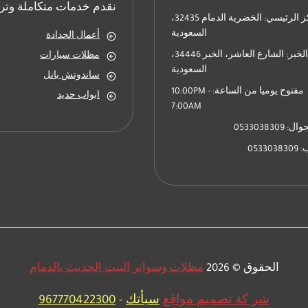
تكلفة
نقدم خدمات متكاملة وترك
بناء
المركز الرئيسي: الخضرية الدمام 32435،
ملحق
السعودية
أعمال الحدادة
بالدمام
فرغ الخبر: الشارع العاشر، الخبر 34446،
مظلات سيارات
السعودية
ساندوتش بانل
مفتوح يوميا من الساعة: 10:00PM -
ابواب حديد
7:00AM
0533038309
05330
الحقوق © 2026
مظلات وسواتر البيت الحديث بالدمام
شر كة تصميم مواقع
سبأتك
-
967770422300