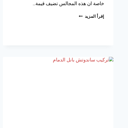
خاصة ان هذه المجالس تضيف قيمة…
بناء
إقرأ المزيد
مجلس
خارجي
الخبر
،
مع
تنفيذ
مجالس
خارجية
سعودية
بأجمل
تصاميم
2025