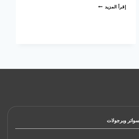
مقاول
إقرأ المزيد
بناء
ملاحق
بالدمام
جوال:0533038309
تكلفة
بناء
ملحق
في
السطح
الشرقية
واتر وبرجولات