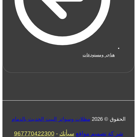
هناجر ومستودعات
الحقوق © 2026
مظلات وسواتر البيت الحديث بالدمام
شر كة تصميم مواقع
سبأتك
-
967770422300