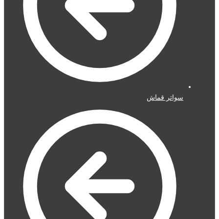
سواتر قماش