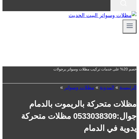
خصم 20% على خدمات تركيب مظلات وسواتر برجولات
الرئيسية
»
المدونة
»
مظلات وسواتر
»
مظلات متحركة بالريموت بالدمام
جوال:0533038309 مظلات متحركة
يدوية في الدمام