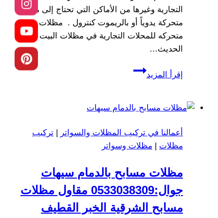
التجارية وغيرها من الأماكن التي تحتاج إلى مظلات
متحركة يدوياً أو بالريموت كنترول . مظلات
متحركه للمحلات التجارية في مظلات البيت
الحديث…
مظلات
إقرأ المزيد
متحركه
للمحلات
التجارية
–
أعمالنا في تركيب المظلات والسواتر
|
تركيب
تركيب
مظلات
|
مظلات وسواتر
مظلات
كهربائية
مظلات مسابح بالدمام سيهات
في
الدمام
جوال:0533038309 مقاول مظلات
مسابح الشرقية الخبر القطيف