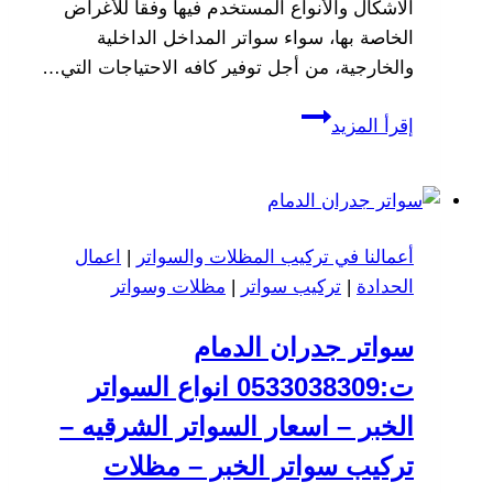
الاشكال والأنواع المستخدم فيها وفقا للأغراض
الخاصة بها، سواء سواتر المداخل الداخلية
والخارجية، من أجل توفير كافه الاحتياجات التي…
مقاول
إقرأ المزيد
سواتر
لكسان
الخبر
جوال:0533038309
أعمالنا في تركيب المظلات والسواتر
|
اعمال
تركيب
الحدادة
|
تركيب سواتر
|
مظلات وسواتر
سواتر
لكسان
سواتر جدران الدمام
فى
الدمام
ت:0533038309 انواع السواتر
سهات
الخبر – اسعار السواتر الشرقيه –
القطيف
تركيب سواتر الخبر – مظلات