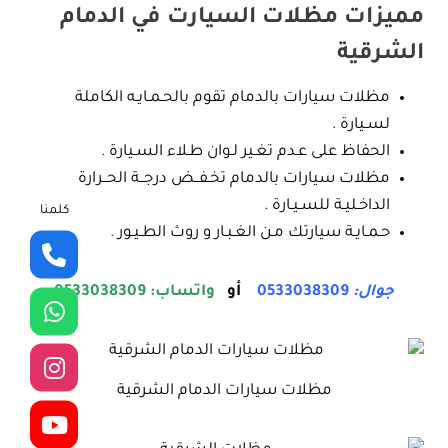
مميزات مظلات السيارت في الدمام
الشرقية
مظلات
سيارات بالدمام تقوم بالحـمـايـه الكاملة
لسـيارة .
الحفاظ على عـدم تغـير لـوان طـلاء السـيارة .
مظلات سيارات بالدمام تخـفــض درجــة الحــرارة
الداخـليـة للسـيـارة .
كلمنا
حـمـايـة سيارتك مـن الغـبـار و روث الطـيـور .
جوال:
0533038309
أو
واتساب: 0533038309
مظلات سيارات الدمام الشرقية