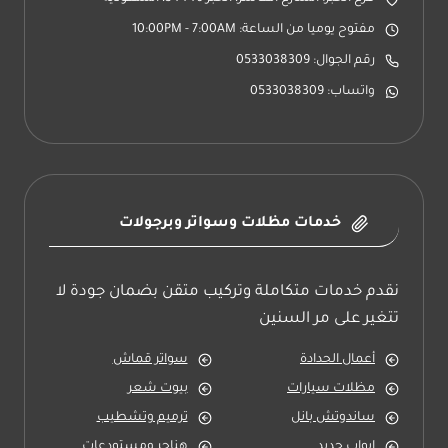
مفتوح يوميا من الساعة: 10:00PM - 7:00AM
رقم الجوال: 0533038309
واتساب: 0533038309
خدمات مظلات وسواتر وبرجولات
نقدم خدمات متكاملة وتركيب متقن بضمان جودة لا
تتغير على مر السنين
أعمال الحدادة
سواتر قماش
مظلات سيارات
بيوت شعر
ساندوتش بانل
ترميم وتشطيب
ابواب حديد
هناجر ومستودعات