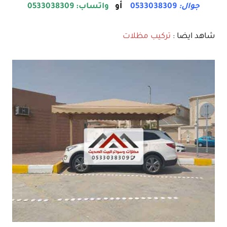
جوال:
0533038309
أو
واتساب: 0533038309
شاهد ايضا :
تركيب مظلات