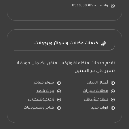
واتساب: 0533038309
خدمات مظلات وسواتر وبرجولات
نقدم خدمات متكاملة وتركيب متقن بضمان جودة لا
تتغير على مر السنين
أعمال الحدادة
سواتر قماش
مظلات سيارات
بيوت شعر
ساندوتش بانل
ترميم وتشطيب
ابواب حديد
هناجر ومستودعات