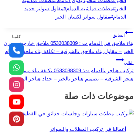
الخبر
#
مظلات سحب يدوي الدمام
#
مظلات قماشية
الخبر
#
مظلات قماشية الدمام
#
مقاول سواتر حديد
الدمام
#
مقاول سواتر لكسان الخبر
تصفّح
السابق
كلمنا
بناء ملاحق في الدمام ت : 0533038309 ملاحق خارجية مودرن
المقالات
الخبر – مقاول بناء ملاحق بالشرقية – تكلفة بناء ملحق بالدمام
التالي
تركيب هناجر بالدمام ت: 0533038309 تكلفة بناء مستودع
هنجر الشرقية – تصميم هناجر بالخبر – حداد هناجر الدمام
موضوعات ذات صلة
أعمالنا في تركيب المظلات والسواتر