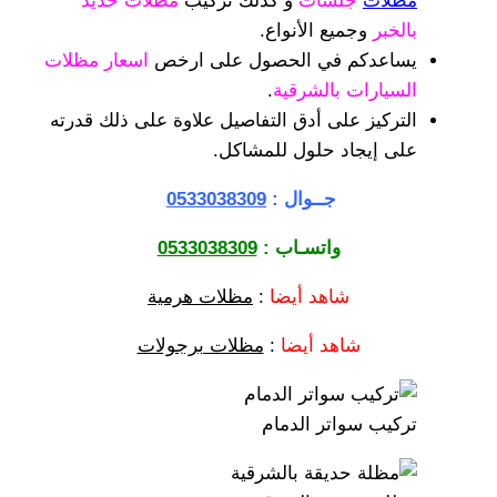
مظلات
جلسات
و كذلك تركيب
مظلات حديد
بالخبر
وجميع الأنواع.
يساعدكم في الحصول على ارخص
اسعار مظلات
السيارات بالشرقية
.
التركيز على أدق التفاصيل علاوة على ذلك قدرته
على إيجاد حلول للمشاكل.
جــوال :
0533038309
واتسـاب :
0533038309
شاهد أيضا
:
مظلات هرمية
شاهد أيضا
:
مظلات برجولات
تركيب سواتر الدمام