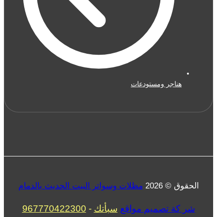
هناجر ومستودعات
الحقوق © 2026
مظلات وسواتر البيت الحديث بالدمام
شر كة تصميم مواقع
سبأتك
-
967770422300