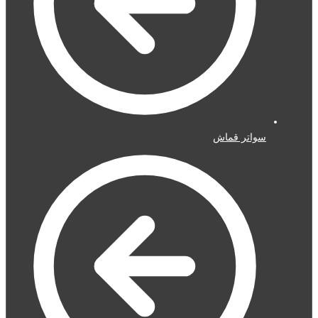
سواتر قماش