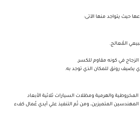
ها حيث يتواجد منها الآتى:
عي المُعالج.
لزجاج في كونه مقاوم للكسر.
 يضيف رونق للمكان الذي توجد به.
عام ٢٠٢٠ فريدة وأنيقة، حيث يتوافر جميع الأشكال المخروطية والهرمية ومظلات السيارات ثلاثية الأبعاد
مهندسين المتميزين، ومن ثَم التنفيذ علي أيدي عُمال كفء