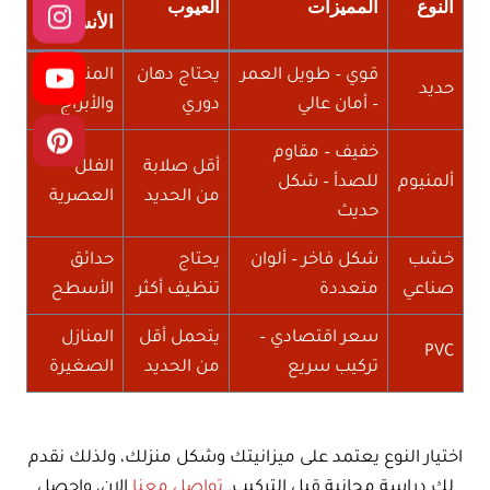
النوع
المميزات
العيوب
الأنسب
قوي – طويل العمر
يحتاج دهان
المنازل
حديد
– أمان عالي
دوري
والأبراج
خفيف – مقاوم
أقل صلابة
الفلل
ألمنيوم
للصدأ – شكل
من الحديد
العصرية
حديث
خشب
شكل فاخر – ألوان
يحتاج
حدائق
صناعي
متعددة
تنظيف أكثر
الأسطح
سعر اقتصادي –
يتحمل أقل
المنازل
PVC
تركيب سريع
من الحديد
الصغيرة
اختيار النوع يعتمد على ميزانيتك وشكل منزلك، ولذلك نقدم
لك دراسة مجانية قبل التركيب.
تواصل معنا
الان، واحصل