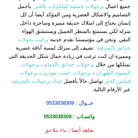
جميع اعمال
برجولات خشبية للبلكونات بالخبر
بأجمل
التصاميم والاشكال العصرية ومن المؤكد أيضا أن كل
إنسان يحتاج إلى امتلاك حديقة مميزة وساحرة داخل
منزله لكي يستمتع بالمنظر الجميل ويستنشق الهواء
النقي ونحن في مؤسستنا نقدم خدمة
تركيب بجولات
حدائق بالشرقية
تضيف إلى منزلك لمسة أناقة عصرية
ومميزة ان كنت ترغب في زيادة جمال شكل الحديقة التي
تمتلكها من خلال
برجولات حدائق بالدمام
،
برجولات
المنيوم الظهران
،
برجولات خشب مودرن
،
برجولات
قماش الخبر
تواصل حالاً بأفضل
حداد برجولات بالشرقية
عبر الأرقام التالية.
جــوال :
0533038309
واتسـاب :
0533038309
شاهد أيضا
:
بناء ملاحق