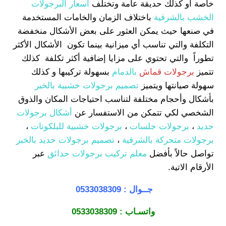
خاصة او كذلك حديقة عامة وتختلف
اسعار البرجولات
الخشب بالشرقية
باختلاف الزمان والخامات المستخدمة
في صنعها حيث يمكن العثور على بعض الأشكال منخفضة
التكلفة والتي تناسب أي ميزانية بينما تكون الأشكال الأكثر
تطوراً والتي تحتوي على مزايا إضافية أكثر تكلفة كذلك
تتميز
برجولات قماش
بالدمام
بسهولة تركيبها و كذلك
سهولة صيانتها ويتميز
تصميم برجولات خشبية بالخبر
بأشكال وأحجام مختلفة لتناسب احتياجات المكان والذوق
الشخصي لكي تتمكن من الاستفسار عن
أشكال برجولات
حديد
،
برجولات جلسات
،
برجولات خشبية للبلكونات
،
برجولات متحركة بالشرقية
،
تصميم برجولات حديد بالخبر
تواصل حالاً بأفضل
معلم تركيب برجولات حدائق
عبر
الأرقام الاتية.
جــوال :
0533038309
واتسـاب :
0533038309