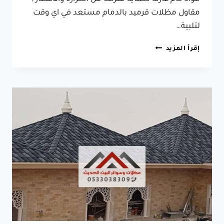
مقاول مظلات قرميد بالدمام مستعد في اي وقت
لتلبية…
معلم
إقرأ المزيد
قرميد
في
الدمام
جوال:0533038309
توريد
وتركيب
قرميد
في
الدمام