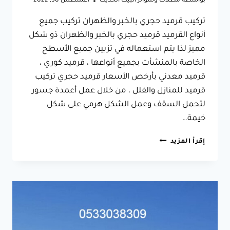
بواسطة
مظلات وسواتر البيت الحديث
أغسطس 30, 2022
تركيب قرميد حجري بالخبر والظهران تركيب جميع
أنواع القرميد قرميد حجري بالخبر والظهران ذو شكل
مميز لذا يتم استعماله في تزيين جميع الأسطح
الخاصة بالمنشأت بجميع أنواعها ، قرميد كوري ،
قرميد معدني بأرخص الأسعار قرميد حجري تركيب
قرميد للمنازل والفلل ، من خلال عمل أعمدة جسور
لتحمل السقف وعمل الشكل هرمي على شكل
خيمة…
تركيب
إقرأ المزيد
قرميد
حجري
بالخبر
والظهران
الشرقية