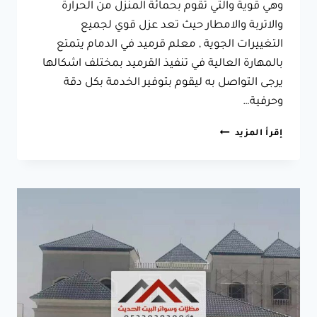
وهي قوية والتي تقوم بحمائة المنزل من الحرارة
والاتربة والامطار حيث تعد عزل قوي لجميع
التغييرات الجوية , معلم قرميد في الدمام يتمتع
بالمهارة العالية في تنفيذ القرميد بمختلف اشكالها
يرجى التواصل به ليقوم بتوفير الخدمة بكل دقة
وحرفية…
محل
إقرأ المزيد
تركيب
قرميد
بالدمام
جوال:0533038309
أسعار
القرميد
في
الدمام
|
مظلات
الدمام