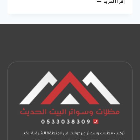
مقاول
إقرأ المزيد
تركيب
قرميد
بالدمام
جوال:0533038309
ديكورات
قرميد
خارجي
بالشرقية
تركيب مظلات وسواتر وبرجولات في المنطقة الشرقية الخبر