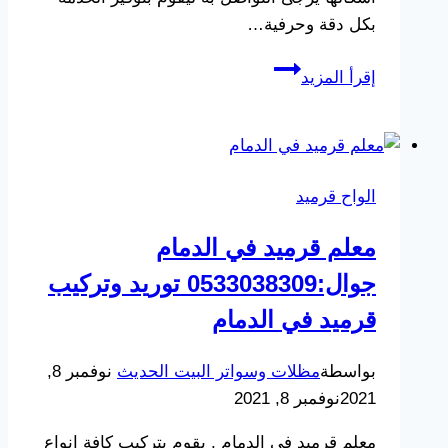
بكل دقة وحرفية…
محل
إقرأ المزيد
تركيب
قرميد
بالدمام
جوال:0533038309
الواح قرميد
أسعار
القرميد
معلم قرميد في الدمام
في
جوال:0533038309 توريد وتركيب
الدمام
|
قرميد في الدمام
مظلات
الدمام
بواسطة
مظلات وسواتر البيت الحديث
نوفمبر 8,
2021
نوفمبر 8, 2021
معلم قرميد في الدمام , يقوم بتركيب كافة انواع