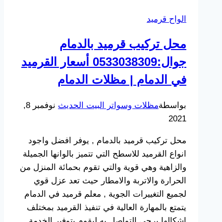
الواح قرميد
محل تركيب قرميد بالدمام
جوال:0533038309 أسعار القرميد
في الدمام | مظلات الدمام
بواسطة
مظلات وسواتر البيت الحديث
نوفمبر 8,
2021
محل تركيب قرميد بالدمام , يوفر افضل واجود
انواع القرميد للاسطح التي تتميز بالوانها الجميلة
والزاهية وهي قوية والتي تقوم بحمائة المنزل من
الحرارة والاتربة والامطار حيث تعد عزل قوي
لجميع التغييرات الجوية , معلم قرميد في الدمام
يتمتع بالمهارة العالية في تنفيذ القرميد بمختلف
اشكالها يرجى التواصل به ليقوم بتوفير الخدمة