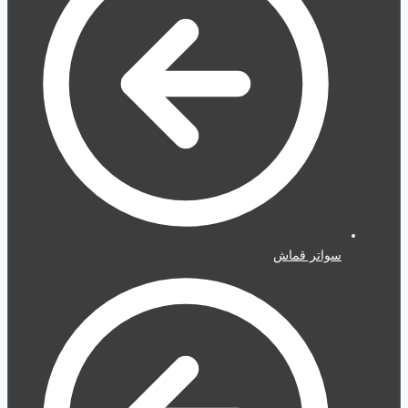
سواتر قماش