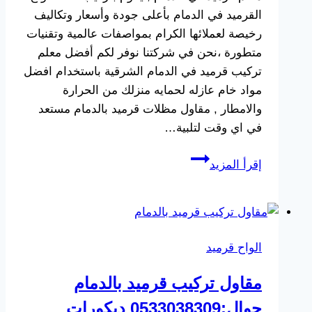
القرميد في الدمام بأعلى جودة وأسعار وتكاليف
رخيصة لعملائها الكرام بمواصفات عالمية وتقنيات
متطورة ،نحن في شركتنا نوفر لكم أفضل معلم
تركيب قرميد في الدمام الشرقية باستخدام افضل
مواد خام عازله لحمايه منزلك من الحرارة
والامطار , مقاول مظلات قرميد بالدمام مستعد
في اي وقت لتلبية…
معلم
إقرأ المزيد
قرميد
في
الدمام
جوال:0533038309
الواح قرميد
توريد
وتركيب
مقاول تركيب قرميد بالدمام
قرميد
جوال:0533038309 ديكورات
في