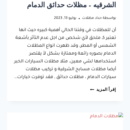
الشرقيه – مظلات حدائق الدمام
بواسطة
حداد مظلات
يوليو 13, 2023
أن للمظلات في وقتنا الحالي أهمية كبيره حيث انها
تعتبر كـ ملحق لأي شخص من اجل عدم التأثر بأشعة
الشمس أو المطر، وقد ظهرت انواع المظلات
الدمام بصوره رائعة وممتازة بشكل لأ يقتصر
استخدامها لشي معين، مثلا مظلات السيارات الخبر
أيضا مظلات مسابح الشرقية و تركيب مظلات
سيارات الدمام ، مظلات حدائق , فقد توفرت خيارات…
انواع
إقرأ المزيد
المظلات
الدمام
ت:
0533038309
تركيب
مظلات