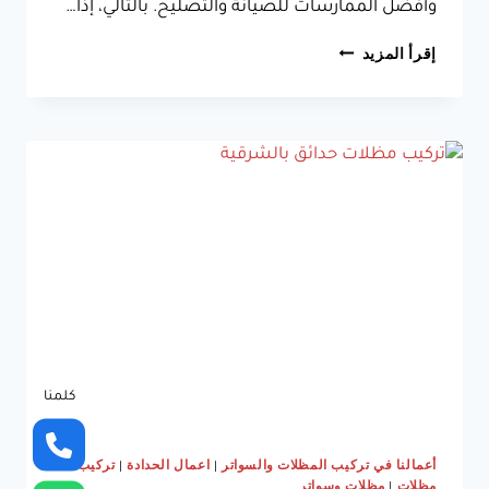
وأفضل الممارسات للصيانة والتصليح. بالتالي، إذا…
تركيب
إقرأ المزيد
مظلات
هرمية
الخبر
ت:
0533038309
مظلات
ضد
الماء
الشرقية
كلمنا
أعمالنا في تركيب المظلات والسواتر
|
اعمال الحدادة
|
تركيب
مظلات
|
مظلات وسواتر