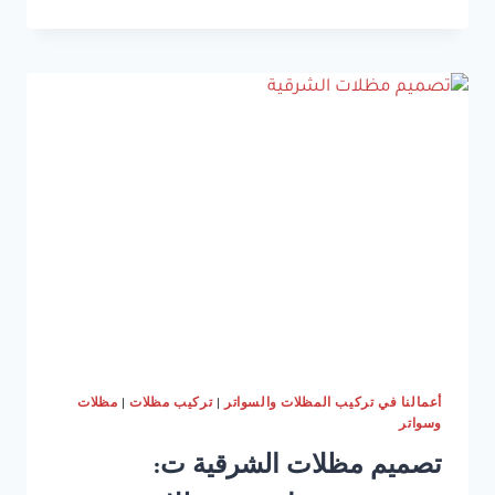
حدائق
رخيصة
بالشرقية
ت:
0533038309
اسعار
مظلات
حدائق
بالقطيف
–
تركيب
مظلات
في
الخبر
–
تصميم
مظلات
حدائق
أعمالنا في تركيب المظلات والسواتر
|
تركيب مظلات
|
مظلات
الدمام
وسواتر
تصميم مظلات الشرقية ت: