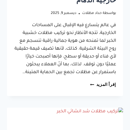
خارجية الدمام
بواسطة
حداد مظلات
ديسمبر 9, 2025
في عالم يتسارع فيه الإقبال على المساحات
الخارجية، تتجه الأنظار نحو تركيب مظلات خشبية
الخبر لما تمنحه من هوية جمالية راقية تنسجم مع
روح البيئة الشرقية. كذلك، لأنها تضيف قيمة حقيقية
لأي فناء أو حديقة أو سطح، فإنها أصبحت خيارًا
عمليًا دون توقف. لذلك، بما أنّ العملاء يبحثون
باستمرار عن مظلات تجمع بين الحماية المتينة…
تركيب
إقرأ المزيد
مظلات
خشبية
الخبر
ت:
0533038309
–
مظلات