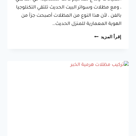
، ومع مظلات وسواتر البيت الحديث تلتقي التكنلوجيا
بالفن ، لأن هذا النوع من المظلات أصبحت جزأ من
الهوية المعمارية للمنزل الحديث…
تركيب
إقرأ المزيد
مظلات
قص
ليزر
الخبر
ت
:
0533038309
مظلات
حديد
ليزر
للحدائق
الشرقية