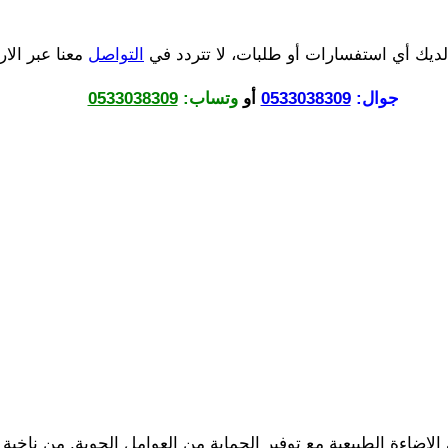
ن لديك أي استفسارات أو طلبات، لا تتردد في
التواصل
معنا عبر الارق
جوال:
0533038309
أو
وتساب:
0533038309
الإضاءة الطبيعية مع توفير الحماية من العوامل الجوية. من ناخي