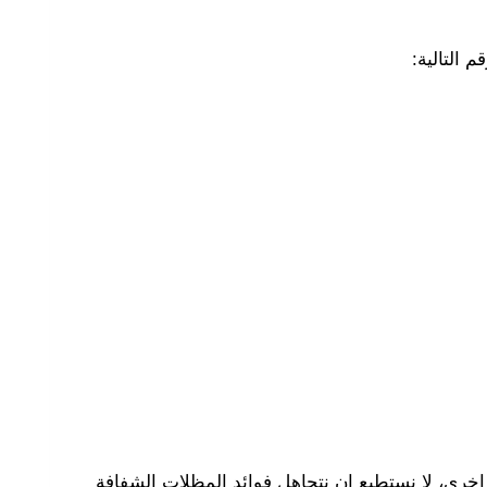
م التالية:
ة اخرى، لا نستطيع ان نتجاهل فوائد المظلات الشفافة