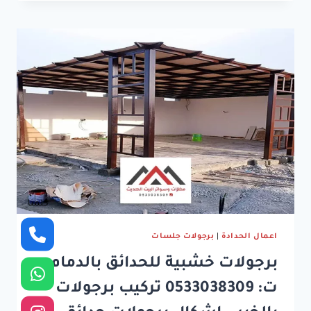
خارجية
الشرقية
ت:
0533038309
جلسات
خارجية
جاهزة
الخبر
كلمنا
اعمال الحدادة
|
برجولات جلسات
برجولات خشبية للحدائق بالدمام
ت: 0533038309 تركيب برجولات