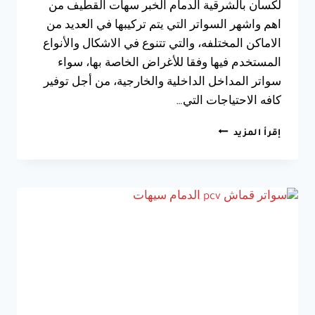
لكسان بالشرقية الدمام الخبر سهات القطيف من
اهم واشهر السواتر التي يتم تركيبها في العديد من
الاماكن المختلفه، والتي تتنوع في الاشكال والأنواع
المستخدم فيها وفقا للأغراض الخاصة بها، سواء
سواتر المداخل الداخلية والخارجية، من أجل توفير
كافه الاحتياجات التي…
مقاول
إقرأ المزيد
سواتر
لكسان
الخبر
جوال:0533038309
تركيب
سواتر
لكسان
فى
الدمام
سهات
القطيف