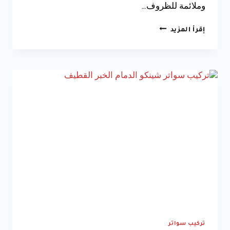
وملائمة للظروف…
حداد
إقرأ المزيد
مظلات
وسواتر
الدمام
الخبر
0533038309
تركيب سواتر