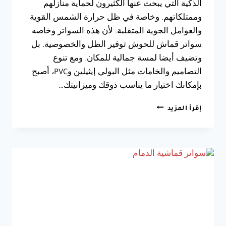
الذكية التي يبحث عنها الكثيرون لحماية منازلهم
وممتلكاتهم. وخاصة في ظل حرارة الشمس القوية
والعوامل الجوية المتقلبة. لأن هذه السواتر وخاصه
سواتر قماش للحوش توفير الظل والخصوصية. بل
وتضيف أيضا لمسة جمالية للمكان. ومع تنوع
التصاميم والخامات مثل البولي إيثيلين وPVC، أصبح
بإمكانك اختيار ما يناسب ذوقك وميزانيتك…
تركيب
إقرأ المزيد
سواتر
قماش
الشرقية
،
احصل
على
افضل
سواتر
قماش
للجدران
في