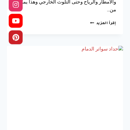
والأمطار والرياح وحتى التلوث الخارجي وهذا يمكنك
من…
سواتر
إقرأ المزيد
جدران
الدمام
ت:0533038309
انواع
السواتر
الخبر
–
اسعار
السواتر
الشرقيه
–
تركيب
سواتر
الخبر
–
مظلات
وسواتر