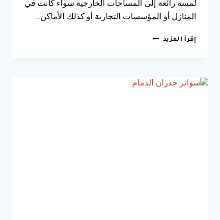
لمسة رائعة إلى المساحات الخارجية سواء كانت في
المنازل أو المؤسسات التجارية أو كذلك الأماكن…
تركيب
إقرأ المزيد
مظلات
سيارات
الخبر
ت
:
0533038309
مظلات
قماش
الدمام
–
سواتر
قماش
الشرقية
–
حداد
مظلات
وسواتر