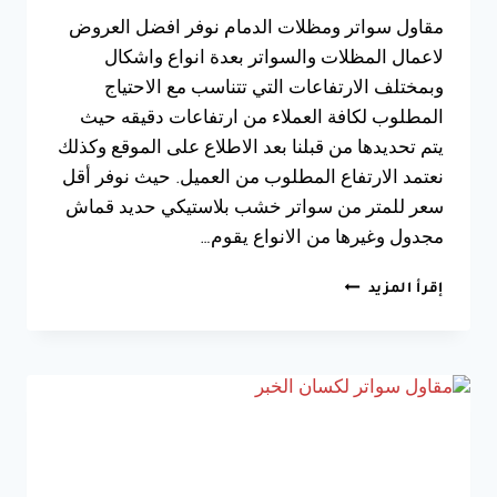
مقاول سواتر ومظلات الدمام نوفر افضل العروض
لاعمال المظلات والسواتر بعدة انواع واشكال
وبمختلف الارتفاعات التي تتناسب مع الاحتیاج
المطلوب لكافة العملاء من ارتفاعات دقیقه حيث
یتم تحدیدھا من قبلنا بعد الاطلاع على الموقع وكذلك
نعتمد الارتفاع المطلوب من العمیل. حيث نوفر أقل
سعر للمتر من سواتر خشب بلاستيكي حديد قماش
مجدول وغيرها من الانواع يقوم…
مقاول
إقرأ المزيد
سواتر
ومظلات
الدمام
جوال:0533038309
تكلفة
تركيب
سواتر
ومظلات
في