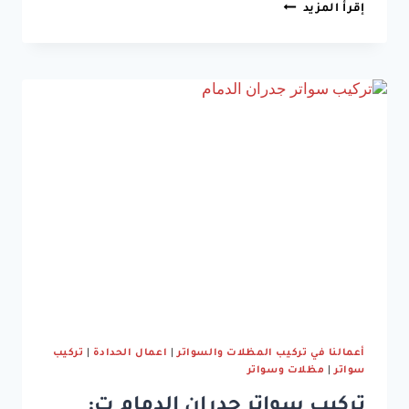
تركيب
إقرأ المزيد
سواتر
اسطح
الشرقية
ت:
0533038309
،
افضل
سواتر
للاسطح
بالدمام
أعمالنا في تركيب المظلات والسواتر
|
اعمال الحدادة
|
تركيب
سواتر
|
مظلات وسواتر
تركيب سواتر جدران الدمام ت: