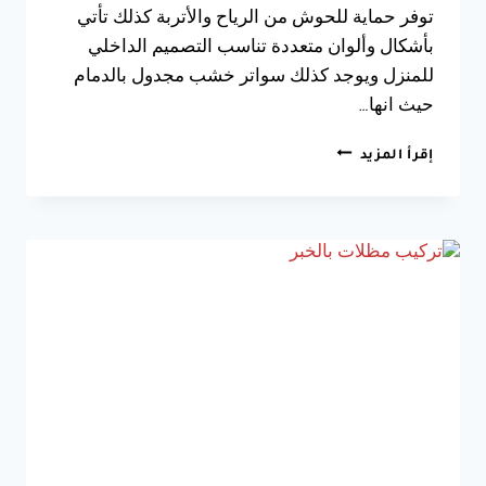
توفر حماية للحوش من الرياح والأتربة كذلك تأتي
بأشكال وألوان متعددة تناسب التصميم الداخلي
للمنزل ويوجد كذلك سواتر خشب مجدول بالدمام
حيث انها…
تركيب
إقرأ المزيد
سواتر
منزلية
داخلية
الدمام
ت:
0533038309
ساتر
خشبي
للصالة
الخبر
–
سواتر
بلاستيك
للحوش