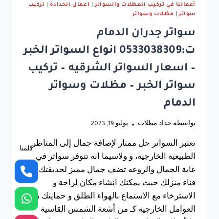
الخبر
أعمالنا في تركيب المظلات والسواتر
|
اعمال الحدادة
|
تركيب
سواتر
|
مظلات وسواتر
سواتر جدران الدمام
ت:0533038309 انواع السواتر الخبر
– اسعار السواتر الشرقيه – تركيب
سواتر الخبر – مظلات وسواتر
الدمام
بواسطة
حداد مظلات
يوليو 19, 2023
تعتبر السواتر حل ممتاز لإضافة جمال إلى المناظر
كلمنا
الطبيعية الخارجية، و ولاسيما انه تتوفر سواتر في
غاية الجمال والروعه تضف جمال مميز لحديقتك أو
فناء منزلك حيث يمكنك انشاء مكان لراحة و
الاسترخاء مع الاستماع بالهواء الطلق و حمايتك من
العوامل الخارجية كـ من أشعة الشمس القاسية