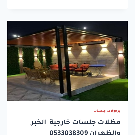
الدمام
ت:
0533038309
حداد
مظلات
في
الخبر
–
تركيب
مظلات
الدمام
–
مظلات
مداخل
الشرقية
–
مظلات
لكسان
برجولات جلسات
الشرقية
مظلات جلسات خارجية الخبر
والظهران 0533038309