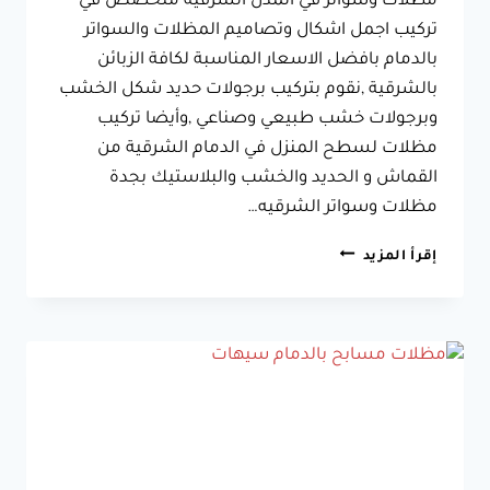
مظلات وسواتر في المدن الشرقية متخصص في
تركيب اجمل اشكال وتصاميم المظلات والسواتر
بالدمام بافضل الاسعار المناسبة لكافة الزبائن
بالشرقية ,نقوم بتركيب برجولات حديد شكل الخشب
وبرجولات خشب طبيعي وصناعي ,وأيضا تركيب
مظلات لسطح المنزل في الدمام الشرقية من
القماش و الحديد والخشب والبلاستيك بجدة
مظلات وسواتر الشرقيه…
مظلات
إقرأ المزيد
وسواتر
الدمام
الشرقية
جوال:0533038309
تركيب
مظلات
وسواتر
في
القطيف
سيهات