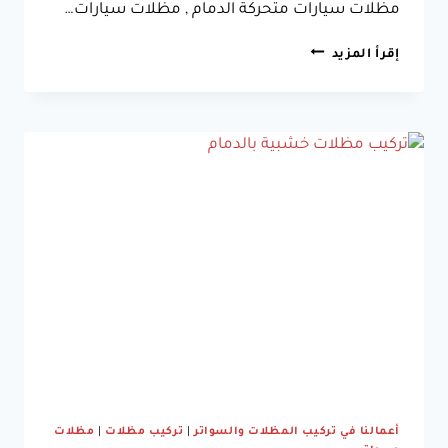
مظلات سيارات متحركة الدمام , مظلات سيارات…
اسعار
إقرأ المزيد
مظلات
سيارات
الدمام
جوال:0533038309
تركيب
مظلات
سيارات
الدمام
أعمالنا في تركيب المظلات والسواتر
|
تركيب مظلات
|
مظلات