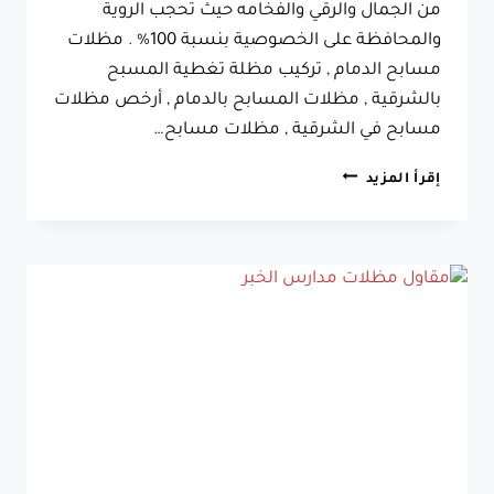
من الجمال والرقي والفخامه حيث تحجب الروية
والمحافظة على الخصوصية بنسبة 100% . مظلات
مسابح الدمام , تركيب مظلة تغطية المسبح
بالشرقية , مظلات المسابح بالدمام , أرخص مظلات
مسابح في الشرقية , مظلات مسابح…
مظلات
إقرأ المزيد
مسابح
بالدمام
سيهات
جوال:0533038309
مقاول
مظلات
مسابح
الشرقية
الخبر
القطيف