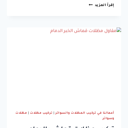
تركيب
إقرأ المزيد
مظلات
خشبية
بالدمام
جوال:0533038309
برجولات
ومظلات
خشبية
الشرقية
الدمام
الخبر
أعمالنا في تركيب المظلات والسواتر
|
تركيب مظلات
|
مظلات
وسواتر