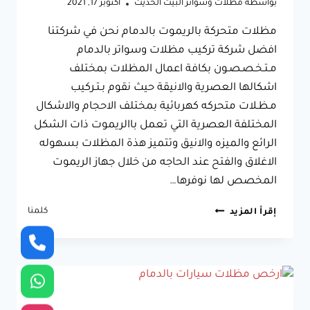
بواسطة
مظلات وسواتر البيت الحديث
أكتوبر 17, 2021
مظلات متحركة بالريموت بالدمام نحن في شركتنا
افضل شركة تركيب مظلات وسواتر بالدمام
مـتـخـصـصـون بكافة اعمال المظلات بمختلف
اشكالها العصرية والانيقة حيث نقوم بـتـركيب
مـظـلات متحركه كهربائية بمختلف الاحجام والاشكال
المختلفة العصرية التي تعمل باالريموت ذات الشكل
الرائع والميزه والانيق وتتميز هذة المظلات بسهوله
الاغلاق والفتح عند الحاجه من خلال جهاز الريموت
المخصص لها نوفرها…
مظلات
كلمنا
إقرأ المزيد
متحركة
بالريموت
بالدمام
جوال:0533038309
مظلات
متحركة