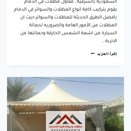
السعودية بالشرقية , مقاول مظلات في الدمام
يقوم بتركيب كافة انواع المظلات والسواتر في الدمام
بافضل الطرق الحديثة للمظلات والسواتر حيث ان
المظلات من الأمور الهامة والضروريه لحمائة
السيارة من اشعة الشمس الحارقة وحمائتها من
الاتربة…
ارخص
إقرأ المزيد
مظلات
سيارات
بالدمام
جوال:0533038309
افضل
مقاول
تركيب
مظلات
سيارات
متحركة
في
الدمام