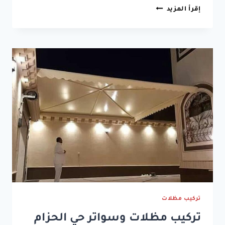
انواع
إقرأ المزيد
المظلات
الدمام
ت:
0533038309
تركيب
مظلات
سيارات
الخبر
–
مظلات
مسابح
الشرقيه
–
مظلات
حدائق
الدمام
تركيب مظلات
تركيب مظلات وسواتر حي الحزام