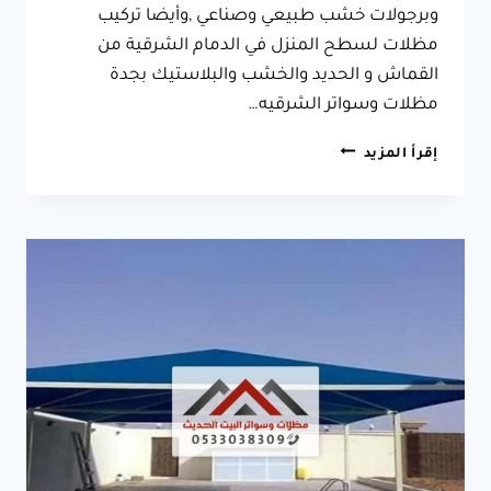
وبرجولات خشب طبيعي وصناعي ,وأيضا تركيب
مظلات لسطح المنزل في الدمام الشرقية من
القماش و الحديد والخشب والبلاستيك بجدة
مظلات وسواتر الشرقيه…
مظلات
إقرأ المزيد
وسواتر
الدمام
الشرقية
جوال:0533038309
تركيب
مظلات
وسواتر
في
القطيف
سيهات