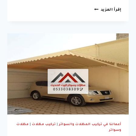
مقاول
إقرأ المزيد
مظلات
مدارس
الخبر
جوال:0533038309
مظلات
وسواتر
الدمام
|
تركيب
مظلات
مدارس
بالدمام
سيهات
أعمالنا في تركيب المظلات والسواتر
|
تركيب مظلات
|
مظلات
وسواتر