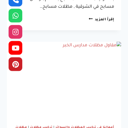
مسابح في الشرقية , مظلات مسابح…
مظلات
إقرأ المزيد
مسابح
بالدمام
سيهات
جوال:0533038309
مقاول
مظلات
مسابح
الشرقية
الخبر
القطيف
أعمالنا في تركيب المظلات والسواتر
|
تركيب مظلات
|
مظلات