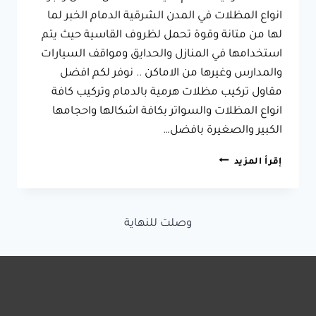
انواع المظلات في المدن الشرقية الدمام الخبر لما
لها من متانة وقوة تحمل لظروف القاسية حيث يتم
استخدامها في المنازل والحدايق ومواقف السيارات
والمدارس وغيرها من الاماكن .. نوفر لكم افضل
مقاول تركيب مظلات هرمية بالدمام وتركيب كافة
انواع المظلات والسواتر بكافة اشكالها واحجامها
الكبير والصغيرة بافضل…
مظلات
إقرأ المزيد
هرمية
الدمام
سيهات
جوال:0533038309
وصلت للنهاية
تركيب
مظلات
هرميه
بالدمام
الخبر
الظهران