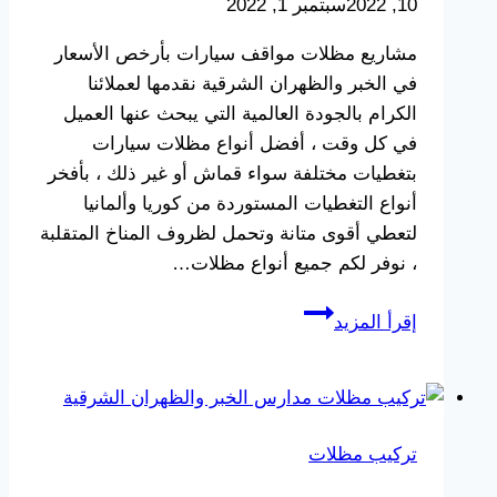
10, 2022
سبتمبر 1, 2022
الشرقيه
–
مشاريع مظلات مواقف سيارات بأرخص الأسعار
مظلات
في الخبر والظهران الشرقية نقدمها لعملائنا
حدائق
الكرام بالجودة العالمية التي يبحث عنها العميل
الدمام
في كل وقت ، أفضل أنواع مظلات سيارات
بتغطيات مختلفة سواء قماش أو غير ذلك ، بأفخر
أنواع التغطيات المستوردة من كوريا وألمانيا
لتعطي أقوى متانة وتحمل لظروف المناخ المتقلبة
، نوفر لكم جميع أنواع مظلات…
مشاريع
إقرأ المزيد
مظلات
مواقف
السيارات
الخبر
تركيب مظلات
والظهران
الشرقية