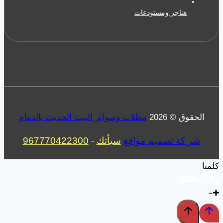
هناجر ومستودعات
الحقوق © 2026
مظلات وسواتر البيت الحديث بالدمام
شر كة تصميم مواقع
سبأتك
-
967770422300
كلمنا