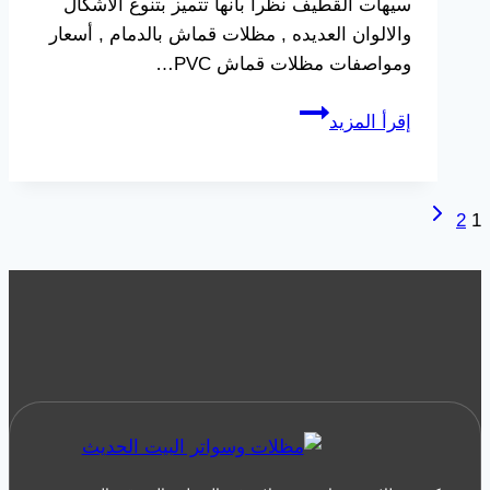
سيهات القطيف نظراً بأنها تتميز بتنوع الأشكال
والالوان العديده , مظلات قماش بالدمام , أسعار
ومواصفات مظلات قماش PVC…
تركيب
إقرأ المزيد
مظلات
قماش
بالدمام
الصفحة
تنقل
2
1
جوال:0533038309
التالية
مظلات
الصفحة
قماش
بي
في
سي
في
الدمام